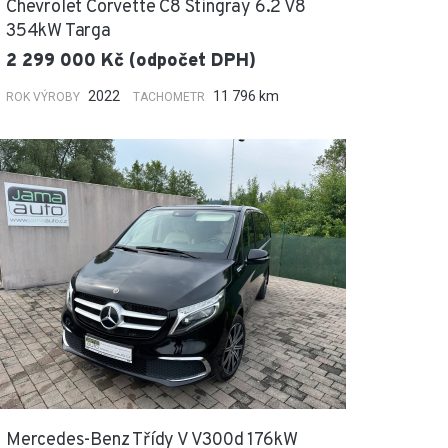
Chevrolet Corvette C8 Stingray 6.2 V8
354kW Targa
2 299 000 Kč (odpočet DPH)
2022
11 796 km
ROK VÝROBY
TACHOMETR
Mercedes-Benz Třídy V V300d 176kW