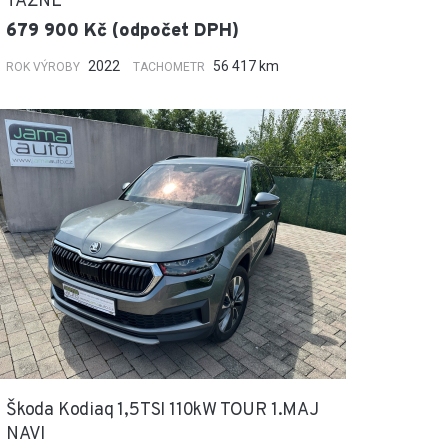
TAŽNÉ
679 900 Kč (odpočet DPH)
2022
56 417 km
ROK VÝROBY
TACHOMETR
Škoda Kodiaq 1,5TSI 110kW TOUR 1.MAJ
NAVI