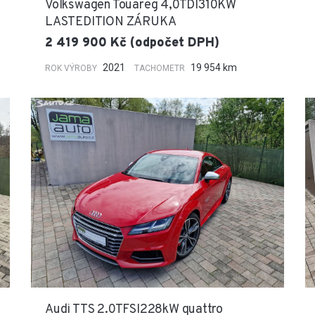
Volkswagen Touareg 4,0TDI310KW
LASTEDITION ZÁRUKA
2 419 900 Kč (odpočet DPH)
2021
19 954 km
ROK VÝROBY
TACHOMETR
Audi TTS 2.0TFSI228kW quattro