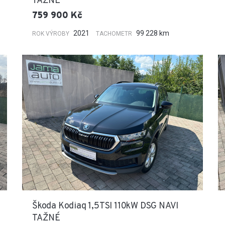
TAŽNÉ
759 900 Kč
2021
99 228 km
ROK VÝROBY
TACHOMETR
Škoda Kodiaq 1,5TSI 110kW DSG NAVI
TAŽNÉ