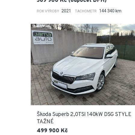
569 900 Kč (odpočet DPH)
2021
144 340 km
ROK VÝROBY
TACHOMETR
Škoda Superb 2,0TSI 140kW DSG STYLE
TAŽNÉ
499 900 Kč