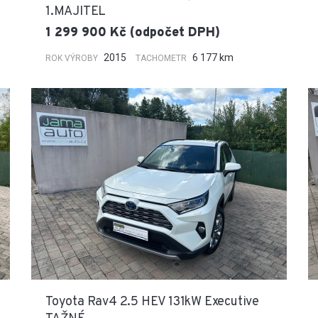
1.MAJITEL
1 299 900 Kč (odpočet DPH)
2015
6 177 km
ROK VÝROBY
TACHOMETR
Toyota Rav4 2.5 HEV 131kW Executive