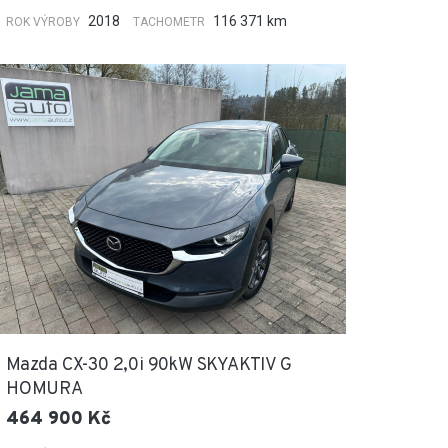
2018
116 371 km
ROK VÝROBY
TACHOMETR
Mazda CX-30 2,0i 90kW SKYAKTIV G
HOMURA
464 900 Kč