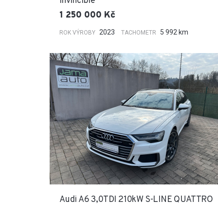
Invincible
1 250 000 Kč
2023
5 992 km
ROK VÝROBY
TACHOMETR
Audi A6 3,0TDI 210kW S-LINE QUATTRO