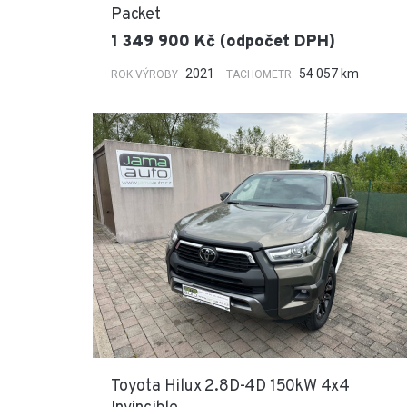
Packet
1 349 900 Kč (odpočet DPH)
2021
54 057 km
ROK VÝROBY
TACHOMETR
Toyota Hilux 2.8D-4D 150kW 4x4