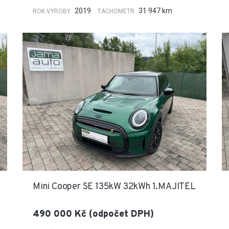
2019
31 947 km
ROK VÝROBY
TACHOMETR
Mini Cooper SE 135kW 32kWh 1.MAJITEL
490 000 Kč (odpočet DPH)