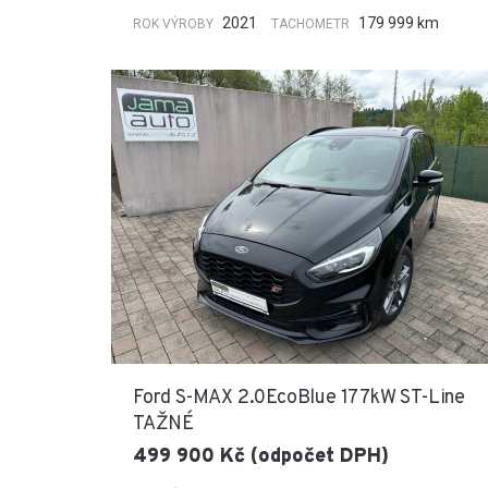
2021
179 999 km
ROK VÝROBY
TACHOMETR
Ford S-MAX 2.0EcoBlue 177kW ST-Line
TAŽNÉ
499 900 Kč (odpočet DPH)