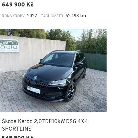
649 900 Kč
2022
52 498 km
ROK VÝROBY
TACHOMETR
Škoda Karoq 2,0TDI110kW DSG 4X4
SPORTLINE