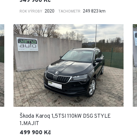
549 900 Kč
2020
249 823 km
ROK VÝROBY
TACHOMETR
Škoda Karoq 1,5TSI 110kW DSG STYLE
1.MAJIT
499 900 Kč