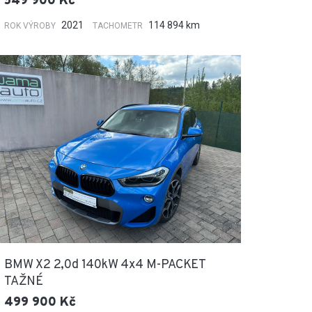
549 900 Kč
2021
114 894 km
ROK VÝROBY
TACHOMETR
BMW X2 2,0d 140kW 4x4 M-PACKET
TAŽNÉ
499 900 Kč