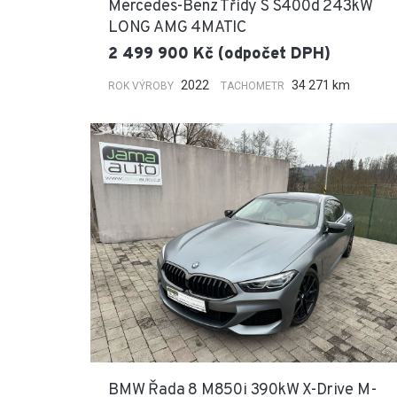
Mercedes-Benz Třídy S S400d 243kW
LONG AMG 4MATIC
2 499 900 Kč (odpočet DPH)
2022
34 271 km
ROK VÝROBY
TACHOMETR
BMW Řada 8 M850i 390kW X-Drive M-