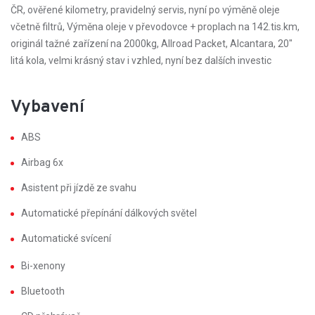
ČR, ověřené kilometry, pravidelný servis, nyní po výměně oleje
včetně filtrů, Výměna oleje v převodovce + proplach na 142.tis.km,
originál tažné zařízení na 2000kg, Allroad Packet, Alcantara, 20"
litá kola, velmi krásný stav i vzhled, nyní bez dalších investic
Vybavení
ABS
Airbag 6x
Asistent při jízdě ze svahu
Automatické přepínání dálkových světel
Automatické svícení
Bi-xenony
Bluetooth