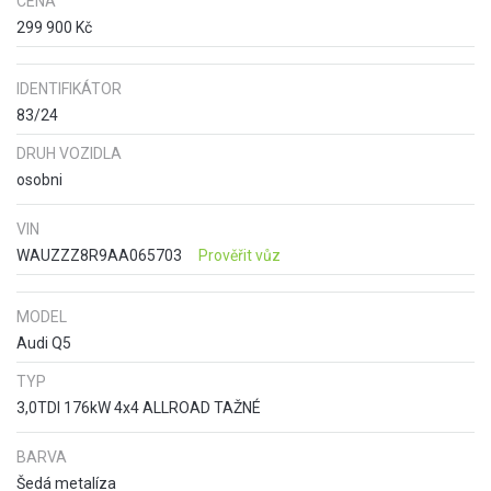
CENA
299 900 Kč
IDENTIFIKÁTOR
83/24
DRUH VOZIDLA
osobni
VIN
WAUZZZ8R9AA065703
Prověřit vůz
MODEL
Audi Q5
TYP
3,0TDI 176kW 4x4 ALLROAD TAŽNÉ
BARVA
Šedá metalíza