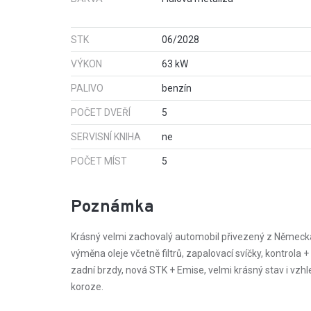
STK
06/2028
VÝKON
63 kW
PALIVO
benzín
POČET DVEŘÍ
5
SERVISNÍ KNIHA
ne
POČET MÍST
5
Poznámka
Krásný velmi zachovalý automobil přivezený z Německa,
výměna oleje včetně filtrů, zapalovací svíčky, kontrola 
zadní brzdy, nová STK + Emise, velmi krásný stav i vzh
koroze.