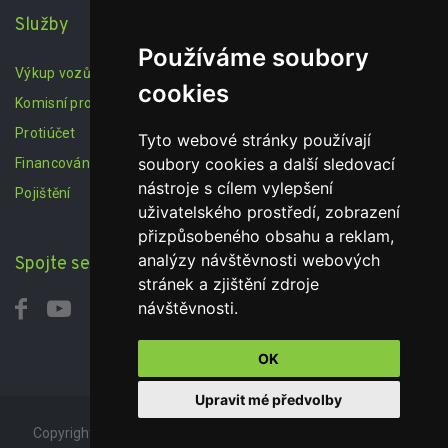
Služby
Používáme soubory
Výkup vozů
cookies
Komisní prodej
Protiúčet
Tyto webové stránky používají
soubory cookies a další sledovací
Financování
nástroje s cílem vylepšení
Pojištění
uživatelského prostředí, zobrazení
přizpůsobeného obsahu a reklam,
analýzy návštěvnosti webových
Spojte se s námi
stránek a zjištění zdroje
návštěvnosti.
OK
Upravit mé předvolby
Copyright autobazar JamaAuto © 2019. All Rights Reserved.