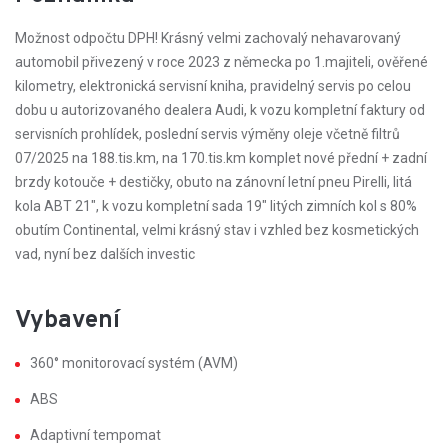
Možnost odpočtu DPH! Krásný velmi zachovalý nehavarovaný
automobil přivezený v roce 2023 z německa po 1.majiteli, ověřené
kilometry, elektronická servisní kniha, pravidelný servis po celou
dobu u autorizovaného dealera Audi, k vozu kompletní faktury od
servisních prohlídek, poslední servis výměny oleje včetně filtrů
07/2025 na 188.tis.km, na 170.tis.km komplet nové přední + zadní
brzdy kotouče + destičky, obuto na zánovní letní pneu Pirelli, litá
kola ABT 21", k vozu kompletní sada 19" litých zimních kol s 80%
obutím Continental, velmi krásný stav i vzhled bez kosmetických
vad, nyní bez dalších investic
Vybavení
360° monitorovací systém (AVM)
ABS
Adaptivní tempomat