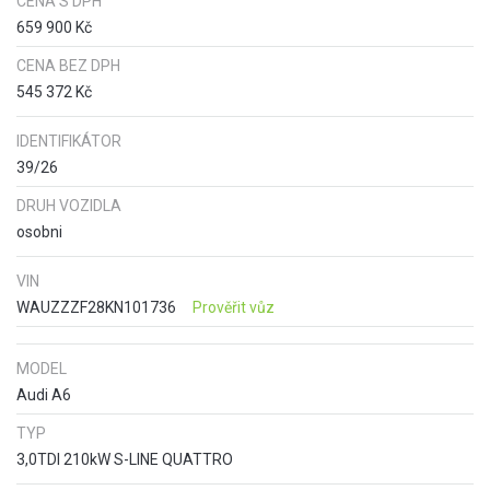
CENA S DPH
659 900 Kč
CENA BEZ DPH
545 372 Kč
IDENTIFIKÁTOR
39/26
DRUH VOZIDLA
osobni
VIN
WAUZZZF28KN101736
Prověřit vůz
MODEL
Audi A6
TYP
3,0TDI 210kW S-LINE QUATTRO